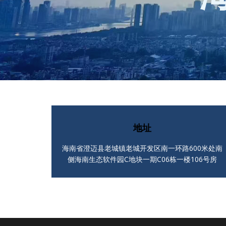
地址
海南省澄迈县老城镇老城开发区南一环路600米处南
侧海南生态软件园C地块一期C06栋一楼106号房